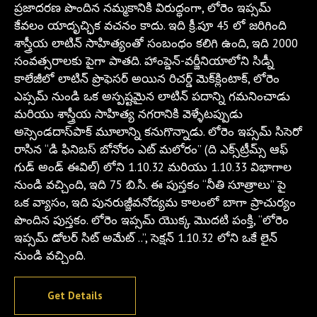
ప్రజాదరణ పొందిన నమ్మకానికి విరుద్ధంగా, లోరెం ఇప్సమ్
కేవలం యాదృచ్ఛిక వచనం కాదు. ఇది క్రీ.పూ 45 లో జరిగింది
శాస్త్రీయ లాటిన్ సాహిత్యంతో సంబంధం కలిగి ఉంది, ఇది 2000
సంవత్సరాలకు పైగా పాతది. హాంప్డెన్-వర్జీనియాలోని సిడ్నీ
కాలేజీలో లాటిన్ ప్రొఫెసర్ అయిన రిచర్డ్ మెక్‌క్లింటాక్, లోరెం
ఎప్సమ్ నుండి ఒక అస్పష్టమైన లాటిన్ పదాన్ని గమనించాడు
మరియు శాస్త్రీయ సాహిత్య నగరానికి వెళ్ళేటప్పుడు
అస్సెండదాస్‌పాక్ మూలాన్ని కనుగొన్నాడు. లోరెం ఇప్సమ్ సిసెరో
రాసిన “డి ఫినిబస్ బోనోరం ఎట్ మలోరం” (ది ఎక్స్‌ట్రీమ్స్ ఆఫ్
గుడ్ అండ్ ఈవిల్) లోని 1.10.32 మరియు 1.10.33 విభాగాల
నుండి వచ్చింది, ఇది 75 బి.సి. ఈ పుస్తకం “నీతి సూత్రాలు” పై
ఒక వ్యాసం, ఇది పునరుజ్జీవనోద్యమ కాలంలో బాగా ప్రాచుర్యం
పొందిన పుస్తకం. లోరెం ఇప్సమ్ యొక్క మొదటి పంక్తి, “లోరెం
ఇప్సమ్ డోలర్ సిట్ అమేట్ ..”, సెక్షన్ 1.10.32 లోని ఒకే లైన్
నుండి వచ్చింది.
Get Details