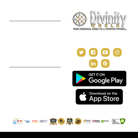
Premium Report
Kundli Milan
Janampatri
In Tune with the Universe
Varshaphal
Contact Us
About Us
Terms & Conditions
Privacy Policy
Return and Refund Policy