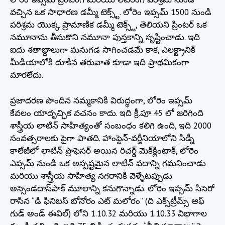
వచ్చిన ఒక సాధారణ డమ్మీ టెక్స్ట్. లోరెం ఇప్సమ్ 1500 నుండి
పరిశ్రమ యొక్క ప్రామాణిక డమ్మీ టెక్స్ట్, తెలియని ప్రింటర్ ఒక
నమూనాను తీసుకొని నమూనా పుస్తకాన్ని సృష్టించాడు. ఇది
ఐదు శతాబ్దాలుగా మనుగడ సాగించడమే కాక, ఎలక్ట్రానిక్
మీడియాలోకి దూకిన తరువాత కూడా ఇది ప్రాథమికంగా
మారలేదు.
ప్రజాదరణ పొందిన నమ్మకానికి విరుద్ధంగా, లోరెం ఇప్సమ్
కేవలం యాదృచ్ఛిక వచనం కాదు. ఇది క్రీ.పూ 45 లో జరిగింది
శాస్త్రీయ లాటిన్ సాహిత్యంతో సంబంధం కలిగి ఉంది, ఇది 2000
సంవత్సరాలకు పైగా పాతది. హాంప్డెన్-వర్జీనియాలోని సిడ్నీ
కాలేజీలో లాటిన్ ప్రొఫెసర్ అయిన రిచర్డ్ మెక్‌క్లింటాక్, లోరెం
ఎప్సమ్ నుండి ఒక అస్పష్టమైన లాటిన్ పదాన్ని గమనించాడు
మరియు శాస్త్రీయ సాహిత్య నగరానికి వెళ్ళేటప్పుడు
అస్సెండదాస్‌పాక్ మూలాన్ని కనుగొన్నాడు. లోరెం ఇప్సమ్ సిసెరో
రాసిన “డి ఫినిబస్ బోనోరం ఎట్ మలోరం” (ది ఎక్స్‌ట్రీమ్స్ ఆఫ్
గుడ్ అండ్ ఈవిల్) లోని 1.10.32 మరియు 1.10.33 విభాగాల