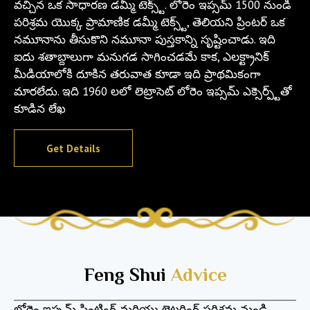
వచ్చిన ఒక సాధారణ డమ్మీ టెక్స్ట్. లోరెం ఇప్సమ్ 1500 నుండి
పరిశ్రమ యొక్క ప్రామాణిక డమ్మీ టెక్స్ట్, తెలియని ప్రింటర్ ఒక
నమూనాను తీసుకొని నమూనా పుస్తకాన్ని సృష్టించాడు. ఇది
ఐదు శతాబ్దాలుగా మనుగడ సాగించడమే కాక, ఎలక్ట్రానిక్
మీడియాలోకి దూకిన తరువాత కూడా ఇది ప్రాథమికంగా
మారలేదు. ఇది 1960 లలో లెట్రాసెట్ లోరెం ఇప్సమ్ ఎక్సెర్ప్ట్‌తో
కూడిన లేఖ
Get Details
Feng Shui
Advice
లోరెం ఇప్సమ్ ప్రింటింగ్ మరియు లెటరింగ్ పరిశ్రమ నుండి