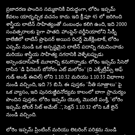
ప్రజాదరణ పొందిన నమ్మకానికి విరుద్ధంగా, లోరెం ఇప్సమ్
కేవలం యాదృచ్ఛిక వచనం కాదు. ఇది క్రీ.పూ 45 లో జరిగింది
శాస్త్రీయ లాటిన్ సాహిత్యంతో సంబంధం కలిగి ఉంది, ఇది 2000
సంవత్సరాలకు పైగా పాతది. హాంప్డెన్-వర్జీనియాలోని సిడ్నీ
కాలేజీలో లాటిన్ ప్రొఫెసర్ అయిన రిచర్డ్ మెక్‌క్లింటాక్, లోరెం
ఎప్సమ్ నుండి ఒక అస్పష్టమైన లాటిన్ పదాన్ని గమనించాడు
మరియు శాస్త్రీయ సాహిత్య నగరానికి వెళ్ళేటప్పుడు
అస్సెండదాస్‌పాక్ మూలాన్ని కనుగొన్నాడు. లోరెం ఇప్సమ్ సిసెరో
రాసిన “డి ఫినిబస్ బోనోరం ఎట్ మలోరం” (ది ఎక్స్‌ట్రీమ్స్ ఆఫ్
గుడ్ అండ్ ఈవిల్) లోని 1.10.32 మరియు 1.10.33 విభాగాల
నుండి వచ్చింది, ఇది 75 బి.సి. ఈ పుస్తకం “నీతి సూత్రాలు” పై
ఒక వ్యాసం, ఇది పునరుజ్జీవనోద్యమ కాలంలో బాగా ప్రాచుర్యం
పొందిన పుస్తకం. లోరెం ఇప్సమ్ యొక్క మొదటి పంక్తి, “లోరెం
ఇప్సమ్ డోలర్ సిట్ అమేట్ ..”, సెక్షన్ 1.10.32 లోని ఒకే లైన్
నుండి వచ్చింది.
లోరెం ఇప్సమ్ ప్రింటింగ్ మరియు లెటరింగ్ పరిశ్రమ నుండి