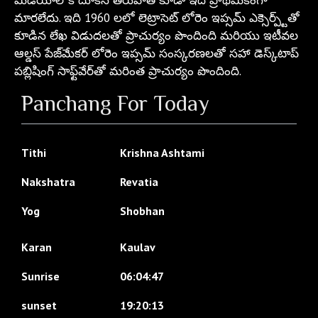
మారలేదు. ఇది 1960 లలో లెట్రాసెట్ లోరెం ఇప్సమ్ ఎక్సెర్ప్ట్‌తో
కూడిన లేఖ విడుదలతో ప్రాచుర్యం పొందింది మరియు ఇటీవల
ఆల్డస్ పేజ్‌మేకర్ లోరెం ఇప్సమ్ సంస్కరణలతో సహా డెస్క్‌టాప్
పబ్లిషింగ్ సాఫ్ట్‌వేర్‌తో మరింత ప్రాచుర్యం పొందింది.
Panchang For Today
Tithi
Krishna Ashtami
Nakshatra
Revatia
Yog
Shobhan
Karan
Kaulav
Sunrise
06:04:47
sunset
19:20:13