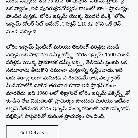
నుండి వచ్చింది, ఇది 75 బి.సి. ఈ పుస్తకం “నీతి సూత్రాలు” పై
ఒక వ్యాసం, ఇది పునరుజ్జీవనోద్యమ కాలంలో బాగా ప్రాచుర్యం
పొందిన పుస్తకం. లోరెం ఇప్సమ్ యొక్క మొదటి పంక్తి, “లోరెం
ఇప్సమ్ డోలర్ సిట్ అమేట్ ..”, సెక్షన్ 1.10.32 లోని ఒకే లైన్
నుండి వచ్చింది.
లోరెం ఇప్సమ్ ప్రింటింగ్ మరియు లెటరింగ్ పరిశ్రమ నుండి
వచ్చిన ఒక సాధారణ డమ్మీ టెక్స్ట్. లోరెం ఇప్సమ్ 1500 నుండి
పరిశ్రమ యొక్క ప్రామాణిక డమ్మీ టెక్స్ట్, తెలియని ప్రింటర్ ఒక
నమూనాను తీసుకొని నమూనా పుస్తకాన్ని సృష్టించాడు. ఇది
ఐదు శతాబ్దాలుగా మనుగడ సాగించడమే కాక, ఎలక్ట్రానిక్
మీడియాలోకి దూకిన తరువాత కూడా ఇది ప్రాథమికంగా
మారలేదు. ఇది 1960 లలో లెట్రాసెట్ లోరెం ఇప్సమ్ ఎక్సెర్ప్ట్‌తో
కూడిన లేఖ విడుదలతో ప్రాచుర్యం పొందింది మరియు ఇటీవల
ఆల్డస్ పేజ్‌మేకర్ లోరెం ఇప్సమ్ సంస్కరణలతో సహా డెస్క్‌టాప్
పబ్లిషింగ్ సాఫ్ట్‌వేర్‌తో మరింత ప్రాచుర్యం పొందింది.
Get Details