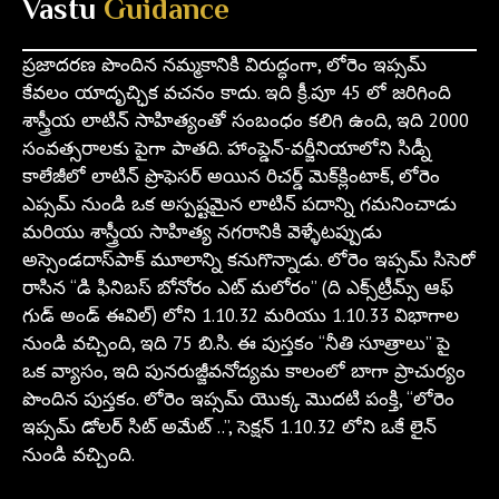
Vastu
Guidance
ప్రజాదరణ పొందిన నమ్మకానికి విరుద్ధంగా, లోరెం ఇప్సమ్
కేవలం యాదృచ్ఛిక వచనం కాదు. ఇది క్రీ.పూ 45 లో జరిగింది
శాస్త్రీయ లాటిన్ సాహిత్యంతో సంబంధం కలిగి ఉంది, ఇది 2000
సంవత్సరాలకు పైగా పాతది. హాంప్డెన్-వర్జీనియాలోని సిడ్నీ
కాలేజీలో లాటిన్ ప్రొఫెసర్ అయిన రిచర్డ్ మెక్‌క్లింటాక్, లోరెం
ఎప్సమ్ నుండి ఒక అస్పష్టమైన లాటిన్ పదాన్ని గమనించాడు
మరియు శాస్త్రీయ సాహిత్య నగరానికి వెళ్ళేటప్పుడు
అస్సెండదాస్‌పాక్ మూలాన్ని కనుగొన్నాడు. లోరెం ఇప్సమ్ సిసెరో
రాసిన “డి ఫినిబస్ బోనోరం ఎట్ మలోరం” (ది ఎక్స్‌ట్రీమ్స్ ఆఫ్
గుడ్ అండ్ ఈవిల్) లోని 1.10.32 మరియు 1.10.33 విభాగాల
నుండి వచ్చింది, ఇది 75 బి.సి. ఈ పుస్తకం “నీతి సూత్రాలు” పై
ఒక వ్యాసం, ఇది పునరుజ్జీవనోద్యమ కాలంలో బాగా ప్రాచుర్యం
పొందిన పుస్తకం. లోరెం ఇప్సమ్ యొక్క మొదటి పంక్తి, “లోరెం
ఇప్సమ్ డోలర్ సిట్ అమేట్ ..”, సెక్షన్ 1.10.32 లోని ఒకే లైన్
నుండి వచ్చింది.