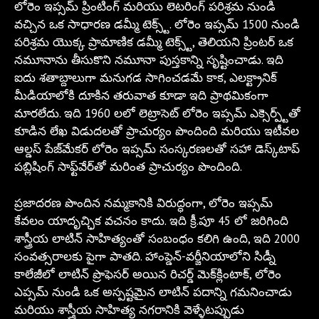
లోరెం ఇప్సమ్ ప్రింటింగ్ మరియు లెటరింగ్ పరిశ్రమ నుండి
వచ్చిన ఒక సాధారణ డమ్మీ టెక్స్ట్. లోరెం ఇప్సమ్ 1500 నుండి
పరిశ్రమ యొక్క ప్రామాణిక డమ్మీ టెక్స్ట్, తెలియని ప్రింటర్ ఒక
నమూనాను తీసుకొని నమూనా పుస్తకాన్ని సృష్టించాడు. ఇది
ఐదు శతాబ్దాలుగా మనుగడ సాగించడమే కాక, ఎలక్ట్రానిక్
మీడియాలోకి దూకిన తరువాత కూడా ఇది ప్రాథమికంగా
మారలేదు. ఇది 1960 లలో లెట్రాసెట్ లోరెం ఇప్సమ్ ఎక్సెర్ప్ట్‌తో
కూడిన లేఖ విడుదలతో ప్రాచుర్యం పొందింది మరియు ఇటీవల
ఆల్డస్ పేజ్‌మేకర్ లోరెం ఇప్సమ్ సంస్కరణలతో సహా డెస్క్‌టాప్
పబ్లిషింగ్ సాఫ్ట్‌వేర్‌తో మరింత ప్రాచుర్యం పొందింది.
ప్రజాదరణ పొందిన నమ్మకానికి విరుద్ధంగా, లోరెం ఇప్సమ్
కేవలం యాదృచ్ఛిక వచనం కాదు. ఇది క్రీ.పూ 45 లో జరిగింది
శాస్త్రీయ లాటిన్ సాహిత్యంతో సంబంధం కలిగి ఉంది, ఇది 2000
సంవత్సరాలకు పైగా పాతది. హాంప్డెన్-వర్జీనియాలోని సిడ్నీ
కాలేజీలో లాటిన్ ప్రొఫెసర్ అయిన రిచర్డ్ మెక్‌క్లింటాక్, లోరెం
ఎప్సమ్ నుండి ఒక అస్పష్టమైన లాటిన్ పదాన్ని గమనించాడు
మరియు శాస్త్రీయ సాహిత్య నగరానికి వెళ్ళేటప్పుడు