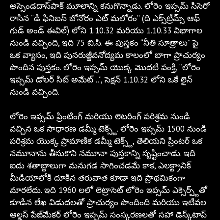
అస్సెండదాస్‌పాక్ మూలాన్ని కనుగొన్నాడు. లోరెం ఇప్సమ్ సిసెరో
రాసిన “డి ఫినిబస్ బోనోరం ఎట్ మలోరం” (ది ఎక్స్‌ట్రీమ్స్ ఆఫ్
గుడ్ అండ్ ఈవిల్) లోని 1.10.32 మరియు 1.10.33 విభాగాల
నుండి వచ్చింది, ఇది 75 బి.సి. ఈ పుస్తకం “నీతి సూత్రాలు” పై
ఒక వ్యాసం, ఇది పునరుజ్జీవనోద్యమ కాలంలో బాగా ప్రాచుర్యం
పొందిన పుస్తకం. లోరెం ఇప్సమ్ యొక్క మొదటి పంక్తి, “లోరెం
ఇప్సమ్ డోలర్ సిట్ అమేట్ ..”, సెక్షన్ 1.10.32 లోని ఒకే లైన్
నుండి వచ్చింది.
లోరెం ఇప్సమ్ ప్రింటింగ్ మరియు లెటరింగ్ పరిశ్రమ నుండి
వచ్చిన ఒక సాధారణ డమ్మీ టెక్స్ట్. లోరెం ఇప్సమ్ 1500 నుండి
పరిశ్రమ యొక్క ప్రామాణిక డమ్మీ టెక్స్ట్, తెలియని ప్రింటర్ ఒక
నమూనాను తీసుకొని నమూనా పుస్తకాన్ని సృష్టించాడు. ఇది
ఐదు శతాబ్దాలుగా మనుగడ సాగించడమే కాక, ఎలక్ట్రానిక్
మీడియాలోకి దూకిన తరువాత కూడా ఇది ప్రాథమికంగా
మారలేదు. ఇది 1960 లలో లెట్రాసెట్ లోరెం ఇప్సమ్ ఎక్సెర్ప్ట్‌తో
కూడిన లేఖ విడుదలతో ప్రాచుర్యం పొందింది మరియు ఇటీవల
ఆల్డస్ పేజ్‌మేకర్ లోరెం ఇప్సమ్ సంస్కరణలతో సహా డెస్క్‌టాప్