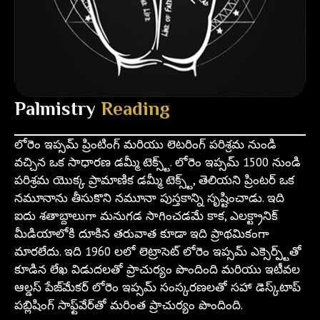
Palmistry
Reading
లోరెం ఇప్సమ్ ప్రింటింగ్ మరియు లెటరింగ్ పరిశ్రమ నుండి
వచ్చిన ఒక సాధారణ డమ్మీ టెక్స్ట్. లోరెం ఇప్సమ్ 1500 నుండి
పరిశ్రమ యొక్క ప్రామాణిక డమ్మీ టెక్స్ట్, తెలియని ప్రింటర్ ఒక
నమూనాను తీసుకొని నమూనా పుస్తకాన్ని సృష్టించాడు. ఇది
ఐదు శతాబ్దాలుగా మనుగడ సాగించడమే కాక, ఎలక్ట్రానిక్
మీడియాలోకి దూకిన తరువాత కూడా ఇది ప్రాథమికంగా
మారలేదు. ఇది 1960 లలో లెట్రాసెట్ లోరెం ఇప్సమ్ ఎక్సెర్ప్ట్‌తో
కూడిన లేఖ విడుదలతో ప్రాచుర్యం పొందింది మరియు ఇటీవల
ఆల్డస్ పేజ్‌మేకర్ లోరెం ఇప్సమ్ సంస్కరణలతో సహా డెస్క్‌టాప్
పబ్లిషింగ్ సాఫ్ట్‌వేర్‌తో మరింత ప్రాచుర్యం పొందింది.